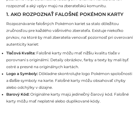
rozpoznať a aký vplyv majú na zberateľskú komunitu.
1. AKO ROZPOZNAŤ FALOŠNÉ POKÉMON KARTY
Rozpoznávanie falošných Pokémon kariet sa stalo dôležitou
zručnosťou pre každého vášnivého zberateľa. Existuje niekoľko
prvkov, na ktoré by mali zberatelia venovať pozornosť pri overovaní
autenticity kariet:
Tlačová Kvalita:
Falošné karty môžu mať nižšiu kvalitu tlače v
porovnaní s originálmi. Detaily obrázkov, farby a texty by mali byť
ostré a presné na originálnych kartách.
Logo a Symboly:
Dôkladne skontrolujte logo Pokémon spoločnosti
a ďalšie symboly na karte. Falošné karty môžu obsahovať chyby
alebo odchýlky v dizajne.
Barový Kód:
Originálne karty majú jedinečný čiarový kód. Falošné
karty môžu mať neplatné alebo duplikované kódy.