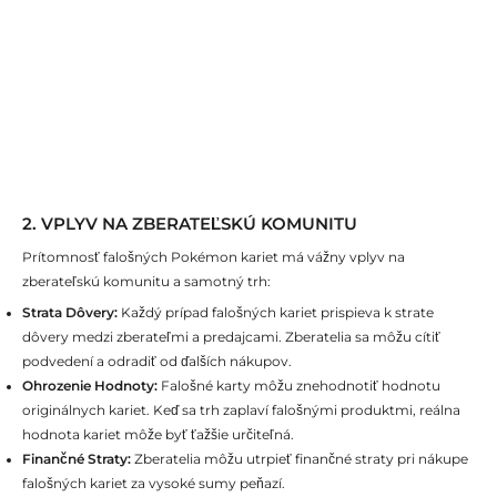
2. VPLYV NA ZBERATEĽSKÚ KOMUNITU
Prítomnosť falošných Pokémon kariet má vážny vplyv na
zberateľskú komunitu a samotný trh:
Strata Dôvery:
Každý prípad falošných kariet prispieva k strate
dôvery medzi zberateľmi a predajcami. Zberatelia sa môžu cítiť
podvedení a odradiť od ďalších nákupov.
Ohrozenie Hodnoty:
Falošné karty môžu znehodnotiť hodnotu
originálnych kariet. Keď sa trh zaplaví falošnými produktmi, reálna
hodnota kariet môže byť ťažšie určiteľná.
Finančné Straty:
Zberatelia môžu utrpieť finančné straty pri nákupe
falošných kariet za vysoké sumy peňazí.