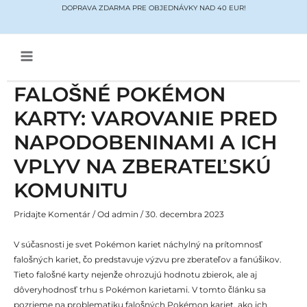
Preskočiť
DOPRAVA ZDARMA PRE OBJEDNÁVKY NAD 40 EUR!
na
obsah
Main
Menu
FALOŠNÉ POKÉMON
KARTY: VAROVANIE PRED
NAPODOBENINAMI A ICH
VPLYV NA ZBERATEĽSKÚ
KOMUNITU
Pridajte Komentár
/ Od
admin
/
30. decembra 2023
V súčasnosti je svet Pokémon kariet náchylný na prítomnosť
falošných kariet, čo predstavuje výzvu pre zberateľov a fanúšikov.
Tieto falošné karty nejenže ohrozujú hodnotu zbierok, ale aj
dôveryhodnosť trhu s Pokémon karietami. V tomto článku sa
pozrieme na problematiku falošných Pokémon kariet, ako ich