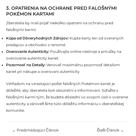
3. OPATRENIA NA OCHRANE PRED FALOŠNÝMI
POKÉMON KARTAMI
Zberatelia by mali prijať niekoľko opatrení na ochranu pred
falošnými karmi:
Kúpa od Dôveryhodných Zdrojov:
Kúpte karty len od overených
predajcov a obchodov s renomé.
Overovanie Autenticity:
Používajte online nástroje a príručky na
overovanie autenticity kariet.
Pozornosť na Detaily:
Venovať maximálnu pozornosť detailom
kariet pri nákupe a overovaní autenticity.
Vzhľadom na vzrastajúci počet falošných Pokémon kariet je
dôležité, aby zberatelia boli obozretní a informovaní. Súťažte s
falošnými karmi tým, že budete dôslední vo svojom úsilí o overenie
autenticity a zároveň šírte túto dôležitú informáciu v zberateľskej
komunite.
Post
←
Predchádzajúci Článok
Ďalší Článok
→