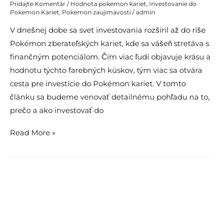
Pridajte Komentár
/
Hodnota pokemon kariet
,
Investovanie do
Pokemon Kariet
,
Pokemon zaujimavosti
/
admin
V dnešnej dobe sa svet investovania rozšíril až do ríše
Pokémon zberateľských kariet, kde sa vášeň stretáva s
finančným potenciálom. Čím viac ľudí objavuje krásu a
hodnotu týchto farebných kúskov, tým viac sa otvára
cesta pre investície do Pokémon kariet. V tomto
článku sa budeme venovať detailnému pohľadu na to,
prečo a ako investovať do
Vytváranie
Read More »
Hodnoty
a
Zážitkov:
Investovanie
do
Pokémon