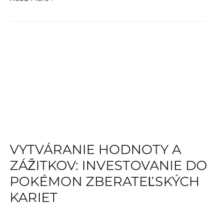
správne
skladovať
a
chrániť
Pokémon
karty
VYTVÁRANIE HODNOTY A
ZÁŽITKOV: INVESTOVANIE DO
POKÉMON ZBERATEĽSKÝCH
KARIET