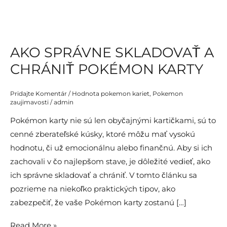
AKO SPRÁVNE SKLADOVAŤ A
CHRÁNIŤ POKÉMON KARTY
Pridajte Komentár
/
Hodnota pokemon kariet
,
Pokemon
zaujimavosti
/
admin
Pokémon karty nie sú len obyčajnými kartičkami, sú to
cenné zberateľské kúsky, ktoré môžu mať vysokú
hodnotu, či už emocionálnu alebo finančnú. Aby si ich
zachovali v čo najlepšom stave, je dôležité vedieť, ako
ich správne skladovať a chrániť. V tomto článku sa
pozrieme na niekoľko praktických tipov, ako
zabezpečiť, že vaše Pokémon karty zostanú […]
Ako
Read More »