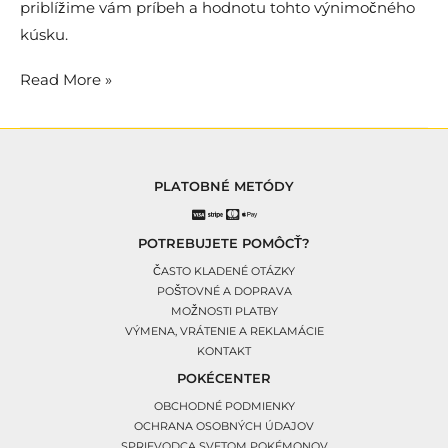
priblížime vám príbeh a hodnotu tohto výnimočného
kúsku.
Najdrahšia
Read More »
karta
Pokémon:
Podrobný
pohľad
PLATOBNÉ METÓDY
na
Pokémon
POTREBUJETE POMÔCŤ?
kartu,
ČASTO KLADENÉ OTÁZKY
POŠTOVNÉ A DOPRAVA
ktorá
MOŽNOSTI PLATBY
bije
VÝMENA, VRÁTENIE A REKLAMÁCIE
rekordy
KONTAKT
cien
POKÉCENTER
OBCHODNÉ PODMIENKY
OCHRANA OSOBNÝCH ÚDAJOV
SPRIEVODCA SVETOM POKÉMONOV