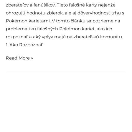
zberateľov a fanúšikov. Tieto falošné karty nejenže
ohrozujú hodnotu zbierok, ale aj dôveryhodnosť trhu s
Pokémon karietami. V tomto článku sa pozrieme na
problematiku falošných Pokémon kariet, ako ich
rozpoznať a aký vplyv majú na zberateľskú komunitu.
1. Ako Rozpoznať
Falošné
Read More »
Pokémon
Karty:
Varovanie
Pred
Napodobeninami
a
Ich
Vplyv
na