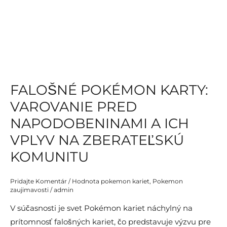
Zberateľských
Kariet
FALOŠNÉ POKÉMON KARTY:
VAROVANIE PRED
NAPODOBENINAMI A ICH
VPLYV NA ZBERATEĽSKÚ
KOMUNITU
Pridajte Komentár
/
Hodnota pokemon kariet
,
Pokemon
zaujimavosti
/
admin
V súčasnosti je svet Pokémon kariet náchylný na
prítomnosť falošných kariet, čo predstavuje výzvu pre