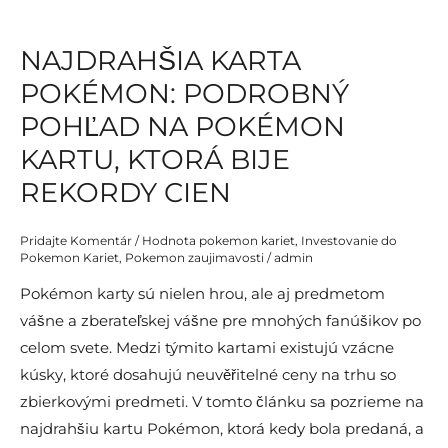
Zberateľskú
Komunitu
NAJDRAHŠIA KARTA
POKÉMON: PODROBNÝ
POHĽAD NA POKÉMON
KARTU, KTORÁ BIJE
REKORDY CIEN
Pridajte Komentár
/
Hodnota pokemon kariet
,
Investovanie do
Pokemon Kariet
,
Pokemon zaujimavosti
/
admin
Pokémon karty sú nielen hrou, ale aj predmetom
vášne a zberateľskej vášne pre mnohých fanúšikov po
celom svete. Medzi týmito kartami existujú vzácne
kúsky, ktoré dosahujú neuvěřitelné ceny na trhu so
zbierkovými predmeti. V tomto článku sa pozrieme na
najdrahšiu kartu Pokémon, ktorá kedy bola predaná, a