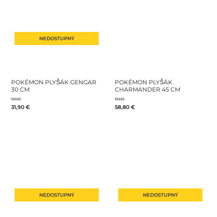
NEDOSTUPNÝ
POKÉMON PLYŠÁK GENGAR
POKÉMON PLYŠÁK
30 CM
CHARMANDER 45 CM
Hodnotenie
Hodnotenie
31,90
€
58,80
€
0
0
z
z
5
5
NEDOSTUPNÝ
NEDOSTUPNÝ