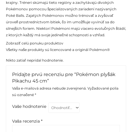
krajiny. Tréneri skúmajú tieto regióny a zachytávajú divokých
Pokémonov pomocou špecializovaných zariadení nazývaných
Poké Balls. Zajatých Pokémonov možno trénovať a zvyšovať
úroveň prostredníctvom bitiek, čo im umožňuje vyvinúť sa do
silnejších foriem. Niektorí Pokémoni majú viacero evolučných štádií,
z ktorých každý má svoje jedinečné schopnosti a vzhľad.
Zobraziť celú ponuku produktov
Všetky naše produkty sú licencované a originál Pokémon®
Nikto zatiaľ nepridal hodnotenie.
Pridajte prvú recenziu pre “Pokémon plyšák
Pikachu 45 cm”
Vaša e-mailová adresa nebude zverejnená.
Vyžadované polia
sú označené
*
Vaše hodnotenie
Vaša recenzia
*