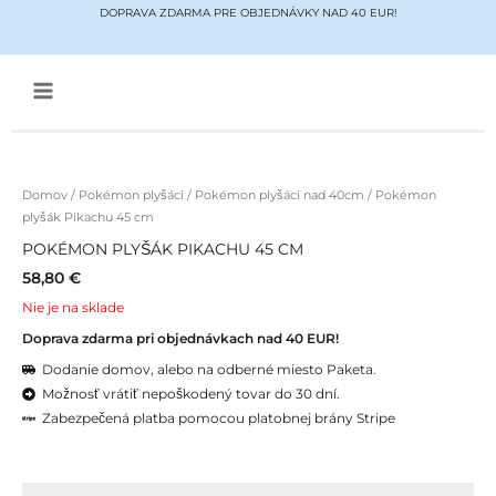
Preskočiť
DOPRAVA ZDARMA PRE OBJEDNÁVKY NAD 40 EUR!
na
obsah
Main
Menu
Domov
/
Pokémon plyšáci
/
Pokémon plyšáci nad 40cm
/ Pokémon
plyšák Pikachu 45 cm
POKÉMON PLYŠÁK PIKACHU 45 CM
58,80
€
Nie je na sklade
Doprava zdarma pri objednávkach nad 40 EUR!
Dodanie domov, alebo na odberné miesto Paketa.
Možnosť vrátiť nepoškodený tovar do 30 dní.
Zabezpečená platba pomocou platobnej brány Stripe