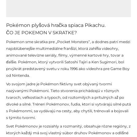
Popis
Recenzie (0)
Pokémon plyšová hračka spiaca Pikachu.
ČO JE POKEMON V SKRATKE?
Pokemon sme skratka pre „Pocket Monsters“, a dodnes patrí medzi
najoblúbenejšie multimediálne franšízi, ktorá zahŕňa videohry,
animované televízne seriály, filmy, výmenné kartové hry, tovar a
ďalšie. Pokémon, ktorý vytvorili Satoshi Tajiri a Ken Sugimori, bol
prvýkrát predstavený svetu v roku 1996 ako videohra pre Game Boy
od Nintenda.
Vo svojom jadre je Pokémon fiktívny svet obývaný tvormi
nazývanými Pokémoni. Tieto stvorenia prichádzajú v rôznych
tvaroch, veľkostiach a typoch, od roztomilých a prítulných až po
divoké a silné. Tréneri Pokémonov, ľudia, ktorí si vytvárajú silné putá
s Pokémonmi, sa vydávajú na cesty, aby chytili, trénovali a bojovali
s týmito tvormi.
Svet Pokémonov je rozsiahly a rozmanitý, obsahuje rôzne regióny, z
ktorých každý má svoj vlastný súbor druhov Pokémonov a odlišné