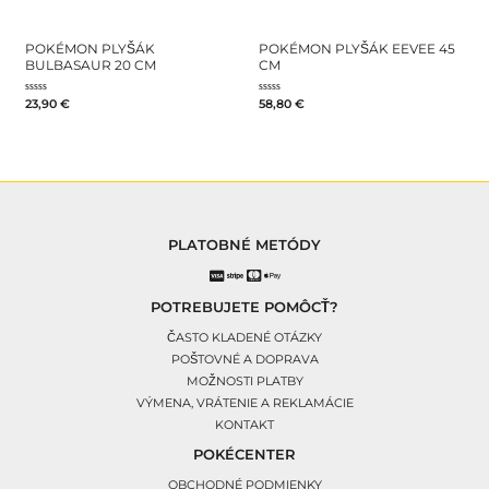
POKÉMON PLYŠÁK
POKÉMON PLYŠÁK EEVEE 45
BULBASAUR 20 CM
CM
Hodnotenie
Hodnotenie
23,90
€
58,80
€
0
0
z
z
5
5
PLATOBNÉ METÓDY
POTREBUJETE POMÔCŤ?
ČASTO KLADENÉ OTÁZKY
POŠTOVNÉ A DOPRAVA
MOŽNOSTI PLATBY
VÝMENA, VRÁTENIE A REKLAMÁCIE
KONTAKT
POKÉCENTER
OBCHODNÉ PODMIENKY