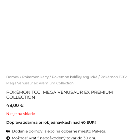
Domov
/
Pokemon karty
/
Pokemon balíčky anglické
/ Pokémon TCG:
Mega Venusaur ex Premium Collection
POKÉMON TCG: MEGA VENUSAUR EX PREMIUM
COLLECTION
48,00
€
Nie je na sklade
Doprava zdarma pri objednávkach nad 40 EUR!
Dodanie domov, alebo na odberné miesto Paketa.
Možnosť vrátiť nepoškodený tovar do 30 dní.