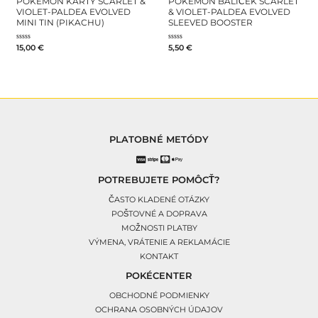
POKÉMON KARTY SCARLET &
POKÉMON BALÍČEK SCARLET
VIOLET-PALDEA EVOLVED
& VIOLET-PALDEA EVOLVED
MINI TIN (PIKACHU)
SLEEVED BOOSTER
Hodnotenie
Hodnotenie
15,00
€
5,50
€
0
0
z
z
5
5
PLATOBNÉ METÓDY
POTREBUJETE POMÔCŤ?
ČASTO KLADENÉ OTÁZKY
POŠTOVNÉ A DOPRAVA
MOŽNOSTI PLATBY
VÝMENA, VRÁTENIE A REKLAMÁCIE
KONTAKT
POKÉCENTER
OBCHODNÉ PODMIENKY
OCHRANA OSOBNÝCH ÚDAJOV