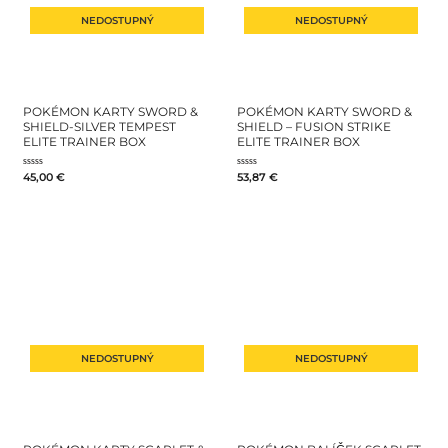
NEDOSTUPNÝ
NEDOSTUPNÝ
POKÉMON KARTY SWORD &
POKÉMON KARTY SWORD &
SHIELD-SILVER TEMPEST
SHIELD – FUSION STRIKE
ELITE TRAINER BOX
ELITE TRAINER BOX
Hodnotenie
Hodnotenie
45,00
€
53,87
€
0
0
z
z
5
5
NEDOSTUPNÝ
NEDOSTUPNÝ