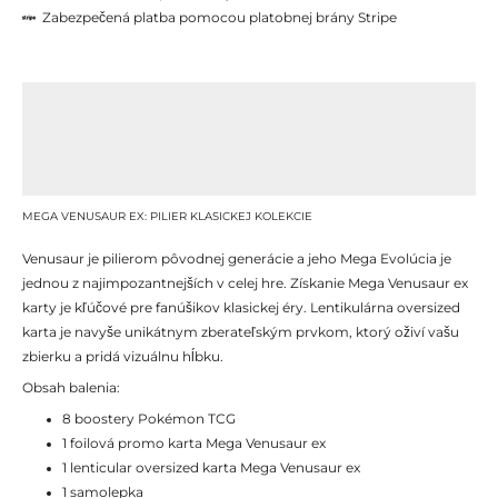
Zabezpečená platba pomocou platobnej brány Stripe
Popis
Ďalšie informácie
Recenzie (0)
MEGA VENUSAUR EX: PILIER KLASICKEJ KOLEKCIE
Venusaur je pilierom pôvodnej generácie a jeho Mega Evolúcia je
jednou z najimpozantnejších v celej hre. Získanie Mega Venusaur ex
karty je kľúčové pre fanúšikov klasickej éry. Lentikulárna oversized
karta je navyše unikátnym zberateľským prvkom, ktorý oživí vašu
zbierku a pridá vizuálnu hĺbku.
Obsah balenia:
8 boostery Pokémon TCG
1 foilová promo karta Mega Venusaur ex
1 lenticular oversized karta Mega Venusaur ex
1 samolepka