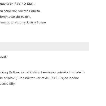
dnávkach nad 40 EUR!
na odberné miesto Paketa.
ený tovar do 30 dní.
mocou platobnej brány Stripe
ovať.
ng Bolt ex, zatiaľ čo Iron Leaves ex prináša high-tech
de pripravujú na návrat kariet ACE SPEC s jedinečne
asové Sily!