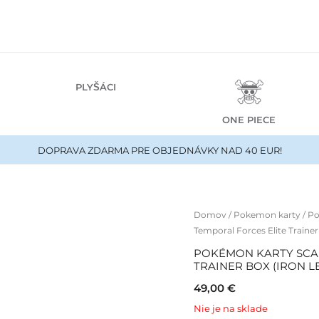
PLYŠÁCI
ONE PIECE
DOPRAVA ZDARMA PRE OBJEDNÁVKY NAD 40 EUR!
Domov
/
Pokemon karty
/
Po
Temporal Forces Elite Trainer
POKÉMON KARTY SCAR
TRAINER BOX (IRON L
49,00
€
Nie je na sklade