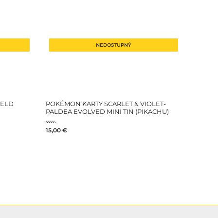
NEDOSTUPNÝ
IELD
POKÉMON KARTY SCARLET & VIOLET-
PALDEA EVOLVED MINI TIN (PIKACHU)
Hodnotenie
15,00
€
0
z
5