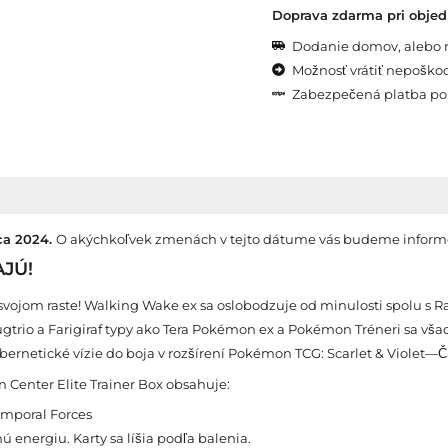
Doprava zdarma pri obje
Dodanie domov, alebo 
Možnosť vrátiť nepoškod
Zabezpečená platba po
ca 2024.
O akýchkoľvek zmenách v tejto dátume vás budeme inform
JÚ!
jom raste! Walking Wake ex sa oslobodzuje od minulosti spolu s Ragi
gtrio a Farigiraf typy ako Tera Pokémon ex a Pokémon Tréneri sa vša
ybernetické vízie do boja v rozšírení Pokémon TCG: Scarlet & Violet—Č
Center Elite Trainer Box obsahuje:
emporal Forces
ú energiu. Karty sa líšia podľa balenia.