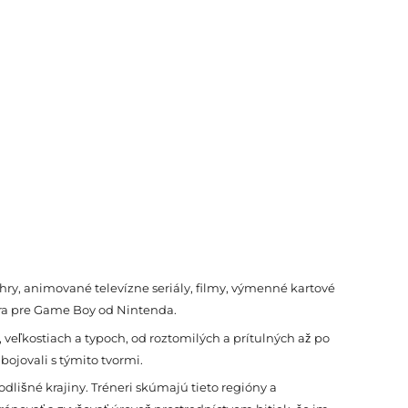
ry, animované televízne seriály, filmy, výmenné kartové
eohra pre Game Boy od Nintenda.
veľkostiach a typoch, od roztomilých a prítulných až po
 bojovali s týmito tvormi.
lišné krajiny. Tréneri skúmajú tieto regióny a