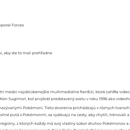
mporal Forces
i, aby ste to mali prehľadne
e
í medzi najoblúbenejšie multimediálne franšízi, ktorá zahŕňa videoh
ri a Ken Sugimori, bol prvýkrát predstavený svetu v roku 1996 ako vid
nazývanými Pokémoni. Tieto stvorenia prichádzajú v rôznych tvaroch, 
 silné putá s Pokémonmi, sa vydávajú na cesty, aby chytili, trénovali a
regióny, z ktorých každý má svoj vlastný súbor druhov Pokémonov a od