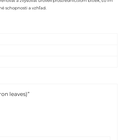
ovať a zvyšovať úroveň prostredníctvom bitiek, čo im
né schopnosti a vzhľad.
ron leaves)”