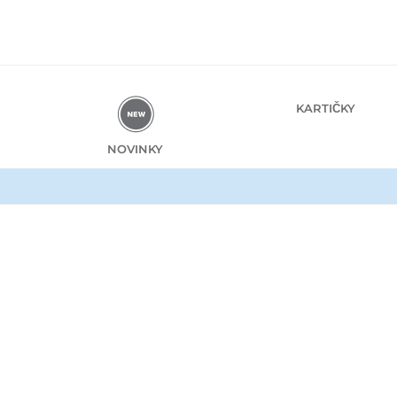
Preskočiť
na
obsah
KARTIČKY
NOVINKY