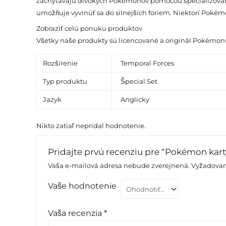
zachytávajú divokých Pokémonov pomocou špecializovaný
umožňuje vyvinúť sa do silnejších foriem. Niektorí Pokém
Zobraziť celú ponuku produktov
Všetky naše produkty sú licencované a originál Pokémo
Rozšírenie
Temporal Forces
Typ produktu
Špecial Set
Jazyk
Anglicky
Nikto zatiaľ nepridal hodnotenie.
Pridajte prvú recenziu pre “Pokémon karty 
Vaša e-mailová adresa nebude zverejnená.
Vyžadovan
Vaše hodnotenie
Vaša recenzia
*