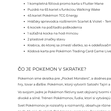
1 kompletná fóliová promo karta s Flutter Mane
Puzdrá na 65 kariet s funkciou Walking Wake
45 kariet Pokémon TCG Energy
Hráčsky sprievodca rozšírením Scarlet & Violet – Te
6 kociek na počítadlo poškodenia
1 súťažná kocka na hod mincou
2 plastové značky stavu
Krabica, do ktorej sa zmestí všetko, so 4 oddeľovačm
Kódová karta pre Pokémon Trading Card Game Liv
ČO JE POKEMON V SKRATKE?
Pokemon sme skratka pre „Pocket Monsters“, a dodnes patr
hry, tovar a ďalšie. Pokémon, ktorý vytvorili Satoshi Taji
Vo svojom jadre je Pokémon fiktívny svet obývaný tvormi 
divoké a silné. Tréneri Pokémonov, ľudia, ktorí si vytvárajú
Svet Pokémonov je rozsiahly a rozmanitý, obsahuje rôzne 