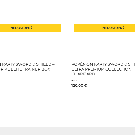
NEDOSTUPNÝ
NEDOSTUPNÝ
KARTY SWORD & SHIELD –
POKÉMON KARTY SWORD & SH
TRIKE ELITE TRAINER BOX
ULTRA PREMIUM COLLECTION
CHARIZARD
Hodnotenie
120,00
€
0
z
5