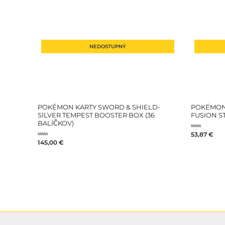
NEDOSTUPNÝ
POKÉMON KARTY SWORD & SHIELD-
POKÉMON 
SILVER TEMPEST BOOSTER BOX (36
FUSION S
BALÍČKOV)
Hodnotenie
53,87
€
0
Hodnotenie
145,00
€
z
0
5
z
5