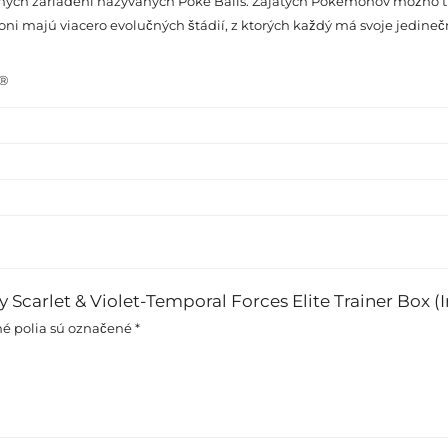
ch zariadení nazývaných Poké Balls. Zajatých Pokémonov možno trén
oni majú viacero evolučných štádií, z ktorých každý má svoje jedineč
n®
Scarlet & Violet-Temporal Forces Elite Trainer Box (I
é polia sú označené
*