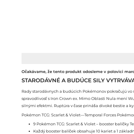
Popis
Ďalšie informácie
Recenzie (0)
Očakávame, že tento produkt odosleme v polovici mar
STARODÁVNÉ A BUDÚCE SILY VYTRVÁVA
Rady starodávnych a budúcich Pokémonov pokračujú vo svo
spravodlivosť s Iron Crown ex. Mimo Oblasti Nula mení Wu
silnými efektmi. Ruptúra v čase prináša divoké bestie a k
Pokémon TCG: Scarlet & Violet—Temporal Forces Pokémon 
9 Pokémon TCG: Scarlet & Violet – booster balíčky T
Každý booster balíček obsahuje 10 kariet a 1 základn