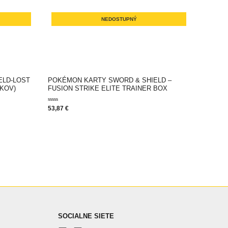
NEDOSTUPNÝ
ELD-LOST
POKÉMON KARTY SWORD & SHIELD –
ČKOV)
FUSION STRIKE ELITE TRAINER BOX
Hodnotenie
53,87
€
0
z
5
SOCIALNE SIETE