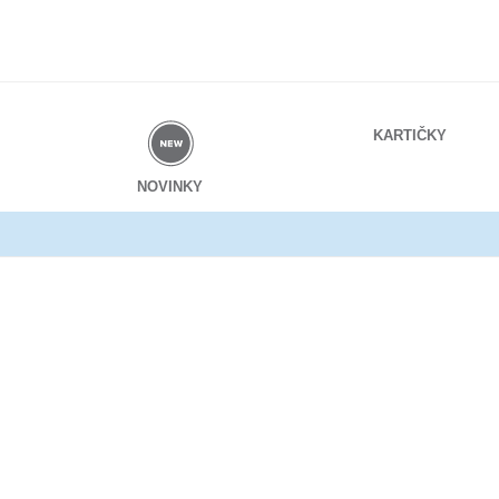
Preskočiť
na
obsah
KARTIČKY
NOVINKY