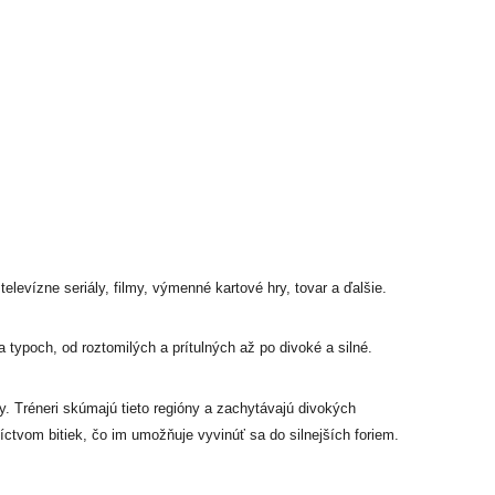
levízne seriály, filmy, výmenné kartové hry, tovar a ďalšie.
typoch, od roztomilých a prítulných až po divoké a silné.
. Tréneri skúmajú tieto regióny a zachytávajú divokých
vom bitiek, čo im umožňuje vyvinúť sa do silnejších foriem.