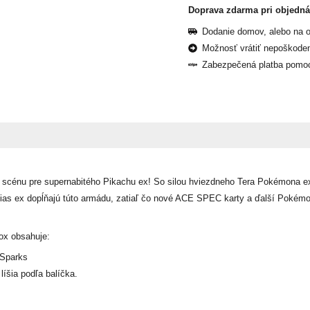
Doprava zdarma pri objedn
Dodanie domov, alebo na 
Možnosť vrátiť nepoškoden
Zabezpečená platba pomoco
ujúc scénu pre supernabitého Pikachu ex! So silou hviezdneho Tera Pokémona e
tias ex dopĺňajú túto armádu, zatiaľ čo nové ACE SPEC karty a ďalší Pokémon
ox obsahuje:
 Sparks
líšia podľa balíčka.