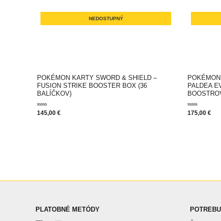
NEDOSTUPNÝ
POKÉMON KARTY SWORD & SHIELD –
POKÉMON 
FUSION STRIKE BOOSTER BOX (36
PALDEA E
BALÍČKOV)
BOOSTRO
Hodnotenie
Hodnotenie
145,00
€
175,00
€
0
0
z
z
5
5
PLATOBNÉ METÓDY
POTREBU