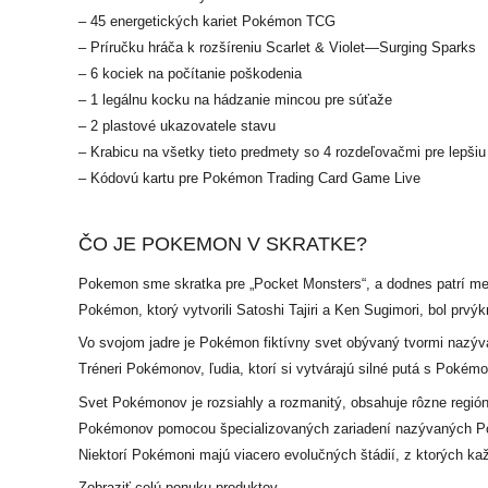
– 45 energetických kariet Pokémon TCG
– Príručku hráča k rozšíreniu Scarlet & Violet—Surging Sparks
– 6 kociek na počítanie poškodenia
– 1 legálnu kocku na hádzanie mincou pre súťaže
– 2 plastové ukazovatele stavu
– Krabicu na všetky tieto predmety so 4 rozdeľovačmi pre lepšiu
– Kódovú kartu pre Pokémon Trading Card Game Live
ČO JE POKEMON V SKRATKE?
Pokemon sme skratka pre „Pocket Monsters“, a dodnes patrí medzi
Pokémon, ktorý vytvorili Satoshi Tajiri a Ken Sugimori, bol prv
Vo svojom jadre je Pokémon fiktívny svet obývaný tvormi nazývan
Tréneri Pokémonov, ľudia, ktorí si vytvárajú silné putá s Pokémon
Svet Pokémonov je rozsiahly a rozmanitý, obsahuje rôzne región
Pokémonov pomocou špecializovaných zariadení nazývaných Poké
Niektorí Pokémoni majú viacero evolučných štádií, z ktorých ka
Zobraziť celú ponuku produktov