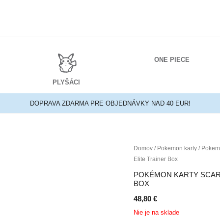
ONE PIECE
PLYŠÁCI
DOPRAVA ZDARMA PRE OBJEDNÁVKY NAD 40 EUR!
Domov
/
Pokemon karty
/
Pokemo
Elite Trainer Box
POKÉMON KARTY SCARL
BOX
48,80
€
Nie je na sklade