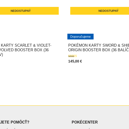
NEDOSTUPNÝ
NEDOSTUPNÝ
Doporučujeme
KARTY SCARLET & VIOLET-
POKÉMON KARTY SWORD & SHI
VOLVED BOOSTER BOX (36
ORIGIN BOOSTER BOX (36 BALÍ
V)
Hodnotenie
145,00
€
5.00
z 5
JETE POMÔCŤ?
POKÉCENTER