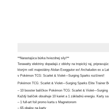
Popis
Ďalšie informácie
Recenzie (0)
**Narastajúca búrka hviezdnej sily!**
Terawatty elektriny dopadajú z oblohy na tropický raj, priprav
ktorým velí majestátny Alolan Exeggutor ex! Archaludon ex a La
v Pokémon TCG: Scarlet & Violet—Surging Sparks rozšírení!
Pokémon TCG: Scarlet & Violet—Surging Sparks Elite Trainer B
– 10 booster balíčkov Pokémon TCG: Scarlet & Violet—Surging
Každý balíček obsahuje 10 kariet a 1 základnú energiu. Karty sa 
– 1 full-art foil promo karta s Magnetonom
– 65 obalov na karty