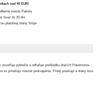
ávkach nad 40 EUR!
odberné miesto Paketa.
ý tovar do 30 dní.
u platobnej brány Stripe
x osvetľuje pobrežie a odhaľuje prehliadku dračích Pokémonov,
i ex prinášajú vlastné prekvapenia. Prúdy praskajú a draky revú