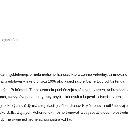
 organizáciu
 najoblúbenejšie multimediálne franšízi, ktorá zahŕňa videohry, animované te
ýkrát predstavený svetu v roku 1996 ako videohra pre Game Boy od Nintenda.
ými Pokémoni. Tieto stvorenia prichádzajú v rôznych tvaroch, veľkostiach a 
mi, sa vydávajú na cesty, aby chytili, trénovali a bojovali s týmito tvormi.
y, z ktorých každý má svoj vlastný súbor druhov Pokémonov a odlišné krajiny
 Balls. Zajatých Pokémonov možno trénovať a zvyšovať úroveň prostredníct
ždý má svoje jedinečné schopnosti a vzhľad.