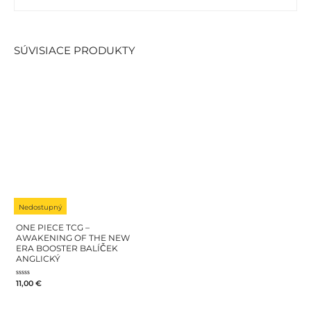
SÚVISIACE PRODUKTY
Nedostupný
ONE PIECE TCG –
AWAKENING OF THE NEW
ERA BOOSTER BALÍČEK
ANGLICKÝ
Hodnotenie
11,00
€
0
z
5