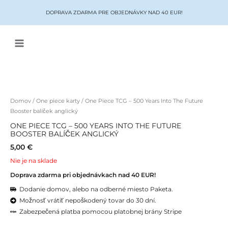
Preskočiť
DOPRAVA ZDARMA PRE OBJEDNÁVKY NAD 40 EUR!
na
obsah
Main
Menu
Domov
/
One piece karty
/ One Piece TCG – 500 Years Into The Future
Booster balíček anglický
ONE PIECE TCG – 500 YEARS INTO THE FUTURE
BOOSTER BALÍČEK ANGLICKÝ
5,00
€
Nie je na sklade
Doprava zdarma pri objednávkach nad 40 EUR!
Dodanie domov, alebo na odberné miesto Paketa.
Možnosť vrátiť nepoškodený tovar do 30 dní.
Zabezpečená platba pomocou platobnej brány Stripe