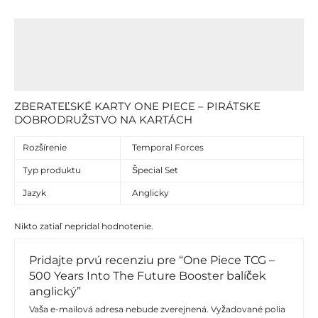
Popis
Ďalšie informácie
Recenzie (0)
ZBERATEĽSKÉ KARTY ONE PIECE – PIRÁTSKE
DOBRODRUŽSTVO NA KARTÁCH
Rozšírenie
Temporal Forces
Typ produktu
Špecial Set
Jazyk
Anglicky
Nikto zatiaľ nepridal hodnotenie.
Pridajte prvú recenziu pre “One Piece TCG –
500 Years Into The Future Booster balíček
anglický”
Vaša e-mailová adresa nebude zverejnená.
Vyžadované polia